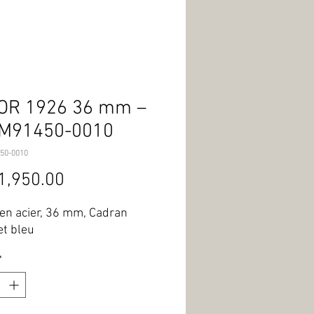
OR 1926 36 mm –
 M91450-0010
50-0010
Price
1,950.00
 en acier, 36 mm, Cadran 
et bleu
*