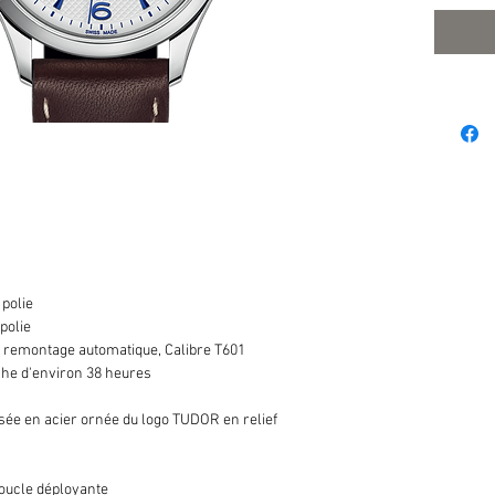
 polie
 polie
emontage automatique, Calibre T601
he d'environ 38 heures
ée en acier ornée du logo TUDOR en relief
boucle déployante