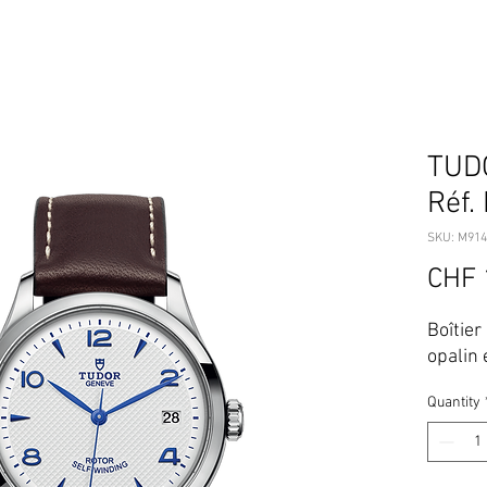
TUD
Réf.
SKU: M914
CHF 
Boîtier
opalin 
Quantity