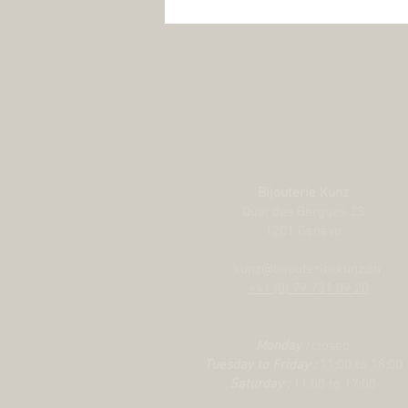
Bijouterie Kunz
Quai des Bergues 23
1201 Genève
kunz@bijouterie-kunz.ch
+41 (0) 79 731 09 20
Monday :
closed
Tuesday to Friday :
11:00 to 18:00
Saturday :
11:00 to 17:00