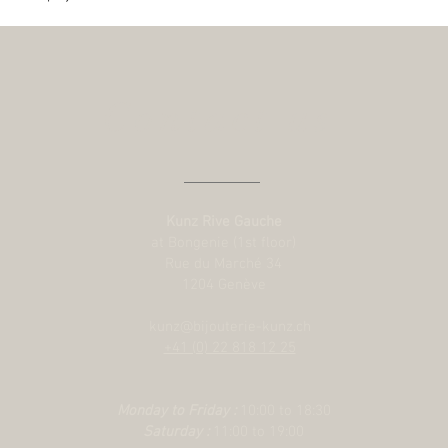
Contact us
Kunz Rive Gauche
at Bongenie (1st floor)
Rue du Marché 34
1204 Genève
kunz@bijouterie-kunz.ch
+41 (0) 22 818 12 25
Monday to Friday :
10:00 to 18:30
Saturday :
11:00 to 19:00