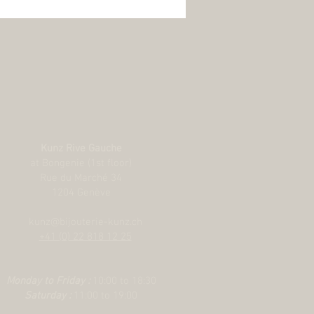
Kunz Rive Gauche
at Bongenie (1st floor)
Rue du Marché 34
1204 Genève
kunz@bijouterie-kunz.ch
+41 (0) 22 818 12 25
Monday to Friday :
10:00 to 18:30
Saturday :
11:00 to 19:00