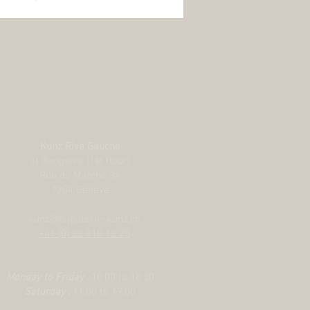
Kunz Rive Gauche
at Bongenie (1st floor)
Rue du Marché 34
1204 Genève
kunz@bijouterie-kunz.ch
+41 (0) 22 818 12 25
Monday to Friday :
10:00 to 18:30
Saturday :
11:00 to 19:00