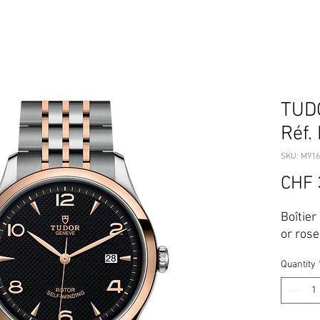
TUD
Réf.
SKU: M916
CHF 
Boîtier
or rose
Quantity