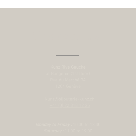
Contact us
Kunz Rive Gauche
at Bongenie (1st floor)
Rue du Marché 34
1204 Genève
kunz@bijouterie-kunz.ch
+41 (0) 22 818 12 25
Monday to Friday :
10:00 to 18:30
Saturday :
11:00 to 19:00