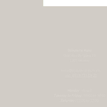
Bijouterie Kunz
Quai des Bergues 23
1201 Genève
kunz@bijouterie-kunz.ch
+41 (0) 79 731 09 20
Monday :
closed
Tuesday to Friday :
11:00 to 18:00
Saturday :
11:00 to 17:00