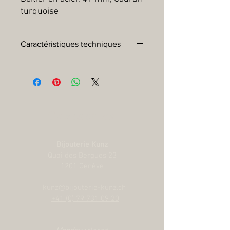
turquoise
Caractéristiques techniques
Boîtier :
Boîtier en acier 41 mm, finitions
polies et satinées
Lunette :
Lunette fixe en acier avec
disque en aluminium éloxé noir mat et
échelle tachymétrique, indications
Contact us
argentées
Mouvement :
Calibre Manufacture
MT5813 (COSC) avec fonction
Bijouterie Kunz
chronographe Mouvement
Quai des Bergues 23
chronographe mécanique à remontage
1201 Genève
automatique bidirectionnel par rotor
Réserve de marche :
Réserve de
kunz@bijouterie-kunz.ch
marche d'environ 70 heures
+41 (0) 79 731 09 20
Cadran :
Turquoise avec des compteurs
noirs, bombé
Couronne :
Couronne de remontoir en