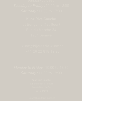
Monday :
closed
Bracelet :
Premiers maillons de centre
Tuesday to Friday :
11:00 to 18:00
en acier ou en or jaune massif. Autres
Saturday :
11:00 to 17:00
maillons de centre en acier coiffé de 0,2
Kunz Rive Gauche
mm d’or jaune. Boucle déployante
at Bongenie (1st floor)
TUDOR « T?fit » avec rabat de
Rue du Marché 34
verrouillage. Le logo sur le rabat est en
1204 Genève
or jaune massif
kunz@bijouterie-kunz.ch
+41 (0) 22 818 12 25
Monday to Friday :
10:00 to 18:30
Saturday :
11:00 to 19:00
Kunz Rive Gauche
at Bongenie (1st floor)
Rue du Marché 34
1204 Genève
kunz@bijouterie-kunz.ch
+41 (0) 22 818 12 25
Monday to Friday :
10:00 to 18:30