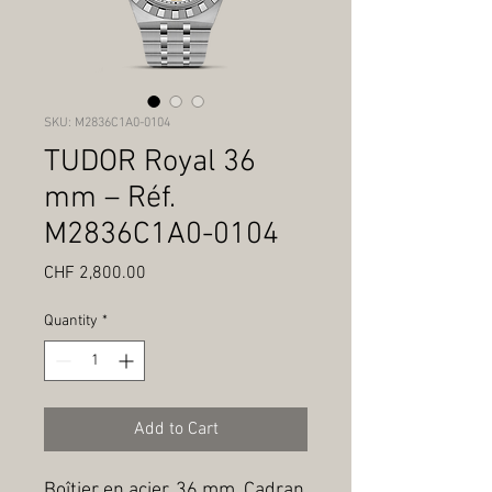
SKU: M2836C1A0-0104
TUDOR Royal 36
mm – Réf.
M2836C1A0-0104
Price
CHF 2,800.00
Quantity
*
Add to Cart
Boîtier en acier, 36 mm, Cadran 