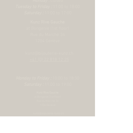
Monday :
closed
Étanchéité :
Étanche jusqu’à 100 m
Tuesday to Friday :
11:00 to 18:00
Bracelet :
Bracelet intégré à cinq mailles
Saturday :
11:00 to 17:00
en acier, maillons extérieurs et de
Kunz Rive Gauche
centre satinés, maillons intermédiaires
at Bongenie (1st floor)
polis, avec fermoir TUDOR « T?fit » à
Rue du Marché 34
boucle déployante et rabat de
1204 Genève
verrouillage
kunz@bijouterie-kunz.ch
+41 (0) 22 818 12 25
Monday to Friday :
10:00 to 18:30
Saturday :
11:00 to 19:00
Kunz Rive Gauche
at Bongenie (1st floor)
Rue du Marché 34
1204 Genève
kunz@bijouterie-kunz.ch
+41 (0) 22 818 12 25
Monday to Friday :
10:00 to 18:30