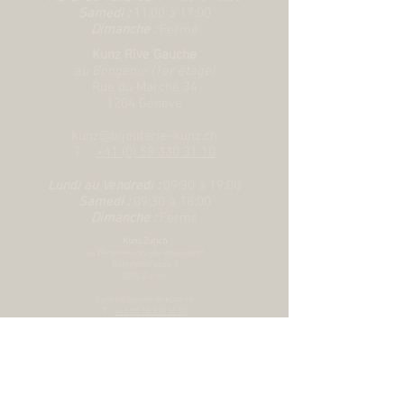
centre polis, avec boucle déployante et
Samedi :
11:00 à 17:00
Dimanche :
Fermé
rabat de verrouillage
Kunz Rive Gauche
au Bongenie (1er étage)
Rue du Marché 34
1204 Genève
kunz@bijouterie-kunz.ch
T.
+41 (0) 58 330 31 10
Lundi au Vendredi :
09:30 à 19:00
Samedi :
09:30 à 18:00
Dimanche :
Fermé
Kunz Zurich
au Bongenie (rez-de-chaussée)
Bahnhofstrasse 3
8001 Zurich
zurich@bijouterie-kunz.ch
T.
+41 (0) 58 330 31 50
Lundi au Vendredi :
10:00 à 19:00
Samedi :
10:00
à 18:00
Dimanche :
Fermé