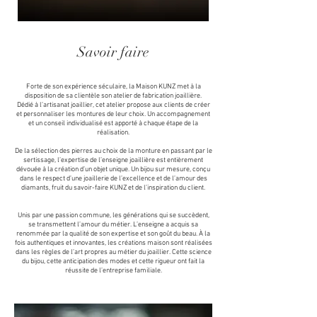
Savoir faire
Forte de son expérience séculaire, la Maison KUNZ met à la
disposition de sa clientèle son atelier de fabrication joaillière.
Dédié à l’artisanat joaillier, cet atelier propose aux clients de créer
et personnaliser les montures de leur choix. Un accompagnement
et un conseil individualisé est apporté à chaque étape de la
réalisation.
De la sélection des pierres au choix de la monture en passant par le
sertissage, l’expertise de l’enseigne joaillière est entièrement
dévouée à la création d’un objet unique. Un bijou sur mesure, conçu
dans le respect d’une joaillerie de l’excellence et de l’amour des
diamants, fruit du savoir-faire KUNZ et de l’inspiration du client.
Unis par une passion commune, les générations qui se succèdent,
se transmettent l’amour du métier. L’enseigne a acquis sa
renommée par la qualité de son expertise et son goût du beau. À la
fois authentiques et innovantes, les créations maison sont réalisées
dans les règles de l’art propres au métier du joaillier. Cette science
du bijou, cette anticipation des modes et cette rigueur ont fait la
réussite de l’entreprise familiale.