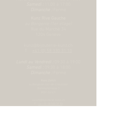
en acier ou en or rose massif. Autres
Samedi :
11:00 à 17:00
Dimanche :
Fermé
maillons de centre en acier ou acier
coiffé de 0,2 mm d’or rose
Kunz Rive Gauche
au Bongenie (1er étage)
Rue du Marché 34
1204 Genève
kunz@bijouterie-kunz.ch
T.
+41 (0) 58 330 31 10
Lundi au Vendredi :
09:30 à 19:00
Samedi :
09:30 à 18:00
Dimanche :
Fermé
Kunz Zurich
au Bongenie (rez-de-chaussée)
Bahnhofstrasse 3
8001 Zurich
zurich@bijouterie-kunz.ch
T.
+41 (0) 58 330 31 50
Lundi au Vendredi :
10:00 à 19:00
Samedi :
10:00
à 18:00
Dimanche :
Fermé