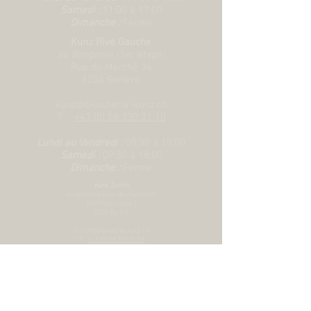
maillons de centre en acier ou acier
Samedi :
11:00 à 17:00
Dimanche :
Fermé
coiffé de 0,2 mm d’or rose
Kunz Rive Gauche
au Bongenie (1er étage)
Rue du Marché 34
1204 Genève
kunz@bijouterie-kunz.ch
T.
+41 (0) 58 330 31 10
Lundi au Vendredi :
09:30 à 19:00
Samedi :
09:30 à 18:00
Dimanche :
Fermé
Kunz Zurich
au Bongenie (rez-de-chaussée)
Bahnhofstrasse 3
8001 Zurich
zurich@bijouterie-kunz.ch
T.
+41 (0) 58 330 31 50
Lundi au Vendredi :
10:00 à 19:00
Samedi :
10:00
à 18:00
Dimanche :
Fermé