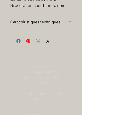
Bracelet en caoutchouc noir
Caractéristiques techniques
Boîtier :
Boîtier en acier 37 mm, finition
polie et satinée
Lunette :
Lunette unidirectionnelle
graduée 60 minutes en acier avec insert
en aluminium sans graduations des
Contact us
minutes
Mouvement :
Calibre Manufacture
MT5400 (COSC) Mouvement mécanique
Bijouterie Kunz
à remontage automatique avec système
Quai des Bergues 23
rotor bidirectionnel
1201 Genève
Réserve de marche :
Réserve de
marche d'environ 70 heures
kunz@bijouterie-kunz.ch
Cadran :
Bleu, bombé, avec index
+41 (0) 79 731 09 20
appliqués
Couronne :
Couronne vissée en acier
ornée de la rose TUDOR en relief