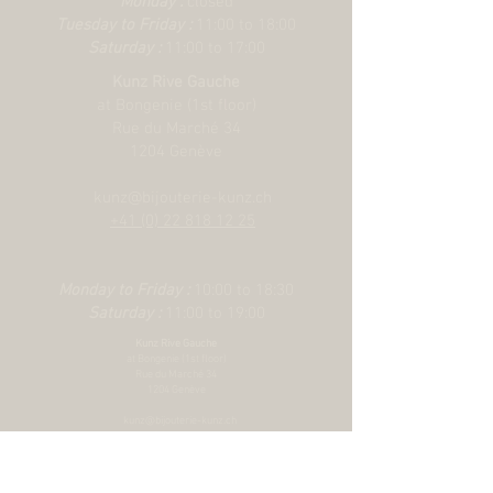
Monday :
closed
Verre :
Glace saphir bombée
Tuesday to Friday :
11:00 to 18:00
Étanchéité :
Étanche jusqu’à 200 m
Saturday :
11:00 to 17:00
Bracelet :
Bracelet en caoutchouc avec
Kunz Rive Gauche
fermoir TUDOR « T-fit »
at Bongenie (1st floor)
Rue du Marché 34
1204 Genève
kunz@bijouterie-kunz.ch
+41 (0) 22 818 12 25
Monday to Friday :
10:00 to 18:30
Saturday :
11:00 to 19:00
Kunz Rive Gauche
at Bongenie (1st floor)
Rue du Marché 34
1204 Genève
kunz@bijouterie-kunz.ch
+41 (0) 22 818 12 25
Monday to Friday :
10:00 to 18:30