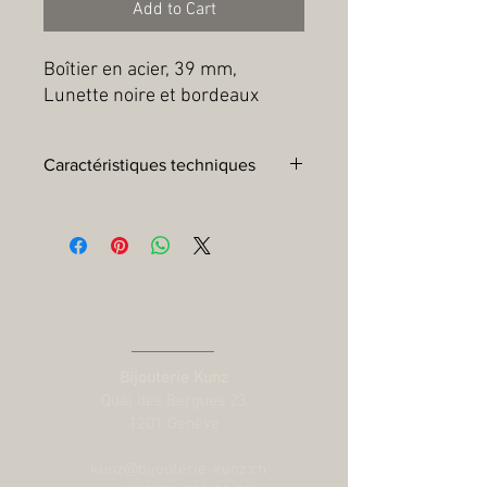
Add to Cart
Boîtier en acier, 39 mm, 
Lunette noire et bordeaux
Caractéristiques techniques
Boîtier :
Boîtier en acier 39 mm, finitions
polies et satinées
Lunette :
Lunette tournante
bidirectionnelle 24 heures en acier avec
un disque en aluminium éloxé noir et
Contact us
bordeaux
Mouvement :
Calibre Manufacture
MT5450-U (certifié par le COSC et
Bijouterie Kunz
METAS) Mouvement mécanique à
Quai des Bergues 23
remontage automatique bidirectionnel
1201 Genève
par rotor Fonction GMT intégrée
Réserve de marche :
Réserve de
kunz@bijouterie-kunz.ch
marche de 65 heures