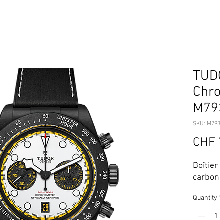
TUD
Chro
M79
SKU: M793
CHF 
Boîtie
carbone
Quantity