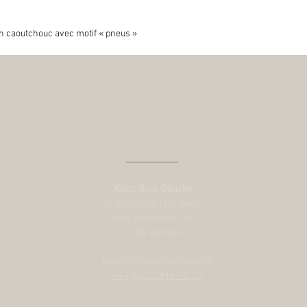
en caoutchouc avec motif « pneus »
Contact us
Kunz Rive Gauche
at Bongenie (1st floor)
Rue du Marché 34
1204 Genève
kunz@bijouterie-kunz.ch
+41 (0) 22 818 12 25