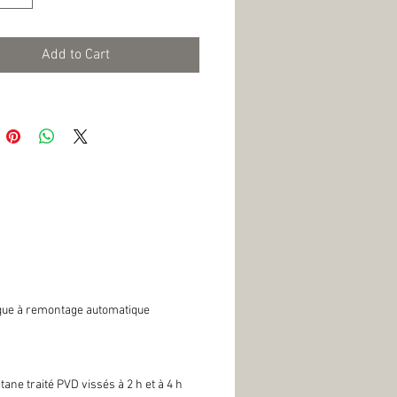
Add to Cart
ue à remontage automatique
ane traité PVD vissés à 2 h et à 4 h