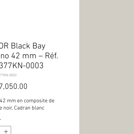
OR Black Bay
no 42 mm – Réf.
377KN-0003
77KN-0003
Price
7,050.00
r 42 mm en composite de 
 noir, Cadran blanc
*