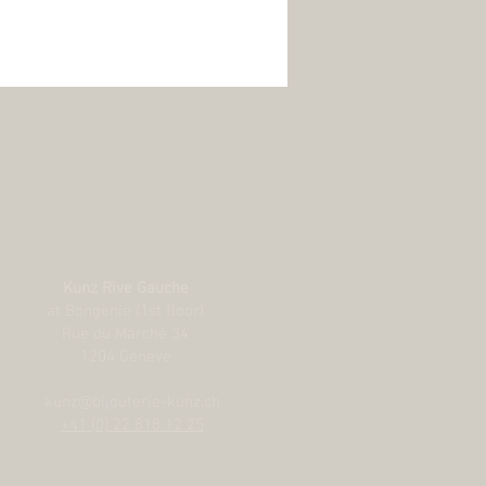
Kunz Rive Gauche
at Bongenie (1st floor)
Rue du Marché 34
1204 Genève
kunz@bijouterie-kunz.ch
+41 (0) 22 818 12 25