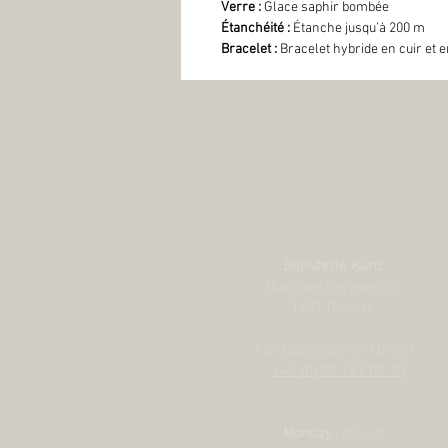
Verre :
Glace saphir bombée
Étanchéité :
Étanche jusqu’à 200 m
Bracelet :
Bracelet hybride en cuir et 
Bijouterie Kunz
Quai des Bergues 23
1201 Genève
kunz@bijouterie-kunz.ch
+41 (0) 79 731 09 20
Monday :
closed