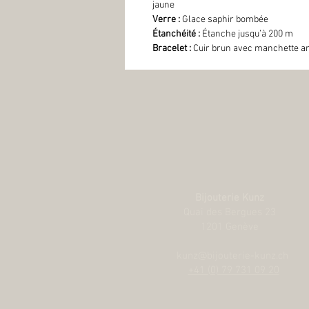
jaune
Verre :
Glace saphir bombée
Étanchéité :
Étanche jusqu’à 200 m
Bracelet :
Cuir brun avec manchette amo
Bijouterie Kunz
Quai des Bergues 23
1201 Genève
kunz@bijouterie-kunz.ch
+41 (0) 79 731 09 20