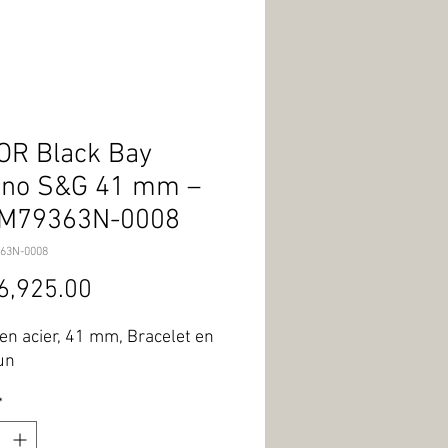
OR Black Bay
ono S&G 41 mm –
. M79363N-0008
63N-0008
Price
6,925.00
 en acier, 41 mm, Bracelet en 
un
*