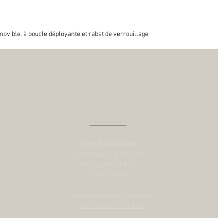
vible, à boucle déployante et rabat de verrouillage
Contact us
Kunz Rive Gauche
at Bongenie (1st floor)
Rue du Marché 34
1204 Genève
kunz@bijouterie-kunz.ch
+41 (0) 22 818 12 25