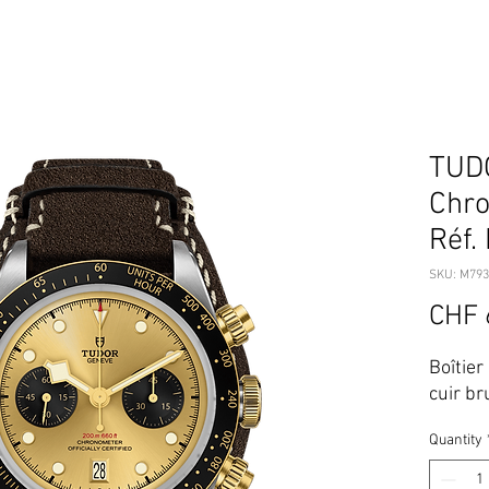
TUD
Chr
Réf
SKU: M793
CHF 
Boîtier
cuir br
Quantity