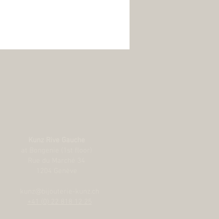
Kunz Rive Gauche
at Bongenie (1st floor)
Rue du Marché 34
1204 Genève
kunz@bijouterie-kunz.ch
+41 (0) 22 818 12 25