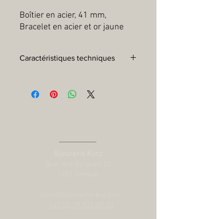
Boîtier en acier, 41 mm, 
Bracelet en acier et or jaune
Caractéristiques techniques
Boîtier :
Boîtier en acier 41 mm, finition
polie et satinée
Lunette :
Lunette tournante
bidirectionnelle 48 crans faite d’une âme
en acier coiffé de 0,3 mm d’or jaune.
Contact us
Disque gradué 24 heures en aluminium
éloxé marron et noir mat
Mouvement :
Calibre Manufacture
Bijouterie Kunz
MT5652 (COSC) Mouvement mécanique
Quai des Bergues 23
à remontage automatique avec système
1201 Genève
rotor bidirectionnel Architecture
intégrée
kunz@bijouterie-kunz.ch
Réserve de marche :
Réserve de
+41 (0) 79 731 09 20
marche d'environ 70 heures