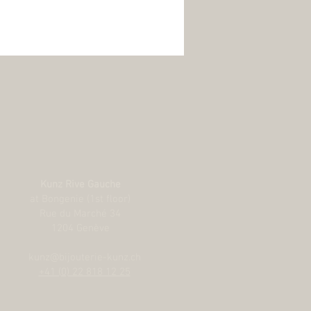
Kunz Rive Gauche
at Bongenie (1st floor)
Rue du Marché 34
1204 Genève
kunz@bijouterie-kunz.ch
+41 (0) 22 818 12 25