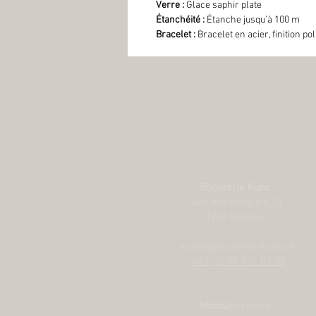
Verre :
Glace saphir plate
Étanchéité :
Étanche jusqu’à 100 m
Bracelet :
Bracelet en acier, finition po
Bijouterie Kunz
Quai des Bergues 23
1201 Genève
kunz@bijouterie-kunz.ch
+41 (0) 79 731 09 20
Monday :
closed