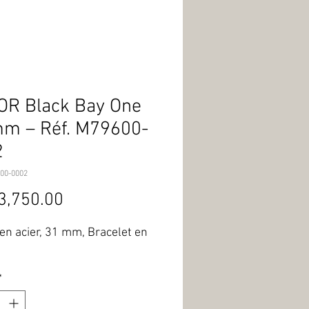
R Black Bay One
m – Réf. M79600-
2
00-0002
Price
3,750.00
 en acier, 31 mm, Bracelet en 
*