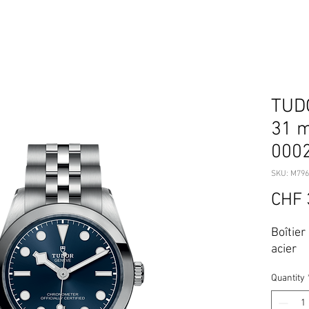
TUDO
31 m
000
SKU: M796
CHF 
Boîtier
acier
Quantity