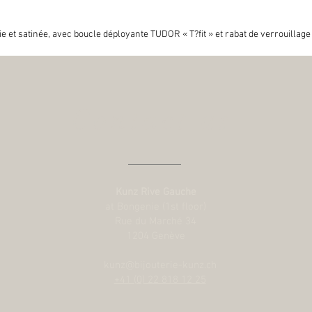
lie et satinée, avec boucle déployante TUDOR « T?fit » et rabat de verrouillage
Contact us
Kunz Rive Gauche
at Bongenie (1st floor)
Rue du Marché 34
1204 Genève
kunz@bijouterie-kunz.ch
+41 (0) 22 818 12 25