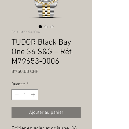
SKU : M79653-0006
TUDOR Black Bay
One 36 S&G – Réf.
M79653-0006
Prix
8'750.00 CHF
Quantité
*
Ajouter au panier
Boîtier en acier et or jaune, 36 