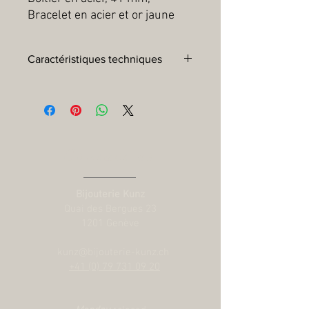
Bracelet en acier et or jaune
Caractéristiques techniques
Boîtier :
Boîtier en acier, 41 mm, finitions
polies et satinées
Lunette :
Lunette fixe en acier coiffé de
0,3 mm d’or jaune
Mouvement :
Calibre Manufacture
Contact us
MT5601 (COSC) Mouvement mécanique
à remontage automatique avec système
rotor bidirectionnel
Bijouterie Kunz
Réserve de marche :
Réserve de
Quai des Bergues 23
marche d'environ 70 heures
1201 Genève
Cadran :
Argenté
Couronne :
Couronne de remontoir
kunz@bijouterie-kunz.ch
vissée ornée de la rose TUDOR en relief.
+41 (0) 79 731 09 20
Acier revêtu de 0,1 mm d’or jaune
Verre :
Glace saphir plate
Étanchéité :
Étanche jusqu’à 100 m