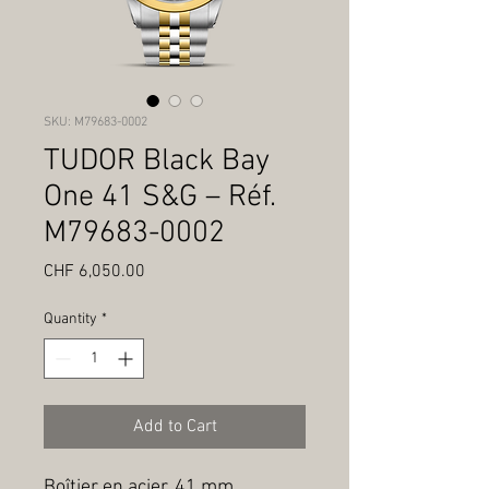
SKU: M79683-0002
TUDOR Black Bay
One 41 S&G – Réf.
M79683-0002
Price
CHF 6,050.00
Quantity
*
Add to Cart
Boîtier en acier, 41 mm, 