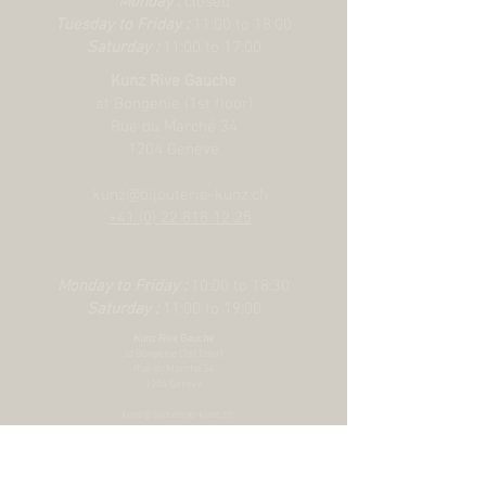
Monday :
closed
Bracelet :
Premiers maillons de centre
Tuesday to Friday :
11:00 to 18:00
en acier ou en or jaune massif. Autres
Saturday :
11:00 to 17:00
maillons de centre en acier coiffé de 0,2
Kunz Rive Gauche
mm d’or jaune. Boucle déployante
at Bongenie (1st floor)
TUDOR « T?fit » avec rabat de
Rue du Marché 34
verrouillage. Le logo sur le rabat est en
1204 Genève
or jaune massif
kunz@bijouterie-kunz.ch
+41 (0) 22 818 12 25
Monday to Friday :
10:00 to 18:30
Saturday :
11:00 to 19:00
Kunz Rive Gauche
at Bongenie (1st floor)
Rue du Marché 34
1204 Genève
kunz@bijouterie-kunz.ch
+41 (0) 22 818 12 25
Monday to Friday :
10:00 to 18:30