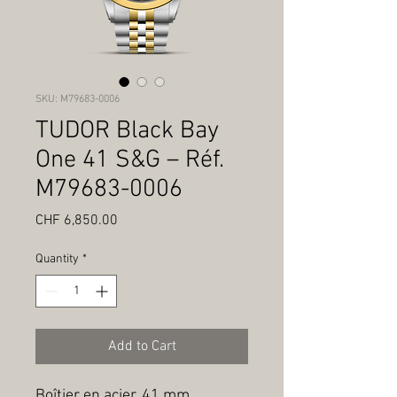
SKU: M79683-0006
TUDOR Black Bay
One 41 S&G – Réf.
M79683-0006
Price
CHF 6,850.00
Quantity
*
Add to Cart
Boîtier en acier, 41 mm, 