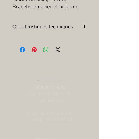
Bracelet en acier et or jaune
Caractéristiques techniques
Boîtier :
Boîtier en acier, 41 mm, finitions
polies et satinées
Lunette :
Lunette fixe en acier coiffé de
0,3 mm d’or jaune
Mouvement :
Calibre Manufacture
Contact us
MT5601 (COSC) Mouvement mécanique
à remontage automatique avec système
rotor bidirectionnel
Bijouterie Kunz
Réserve de marche :
Réserve de
Quai des Bergues 23
marche d'environ 70 heures
1201 Genève
Cadran :
Noir avec index diamants
Couronne :
Couronne de remontoir
kunz@bijouterie-kunz.ch
vissée ornée de la rose TUDOR en relief.
+41 (0) 79 731 09 20
Acier revêtu de 0,1 mm d’or jaune
Verre :
Glace saphir plate
Étanchéité :
Étanche jusqu’à 100 m