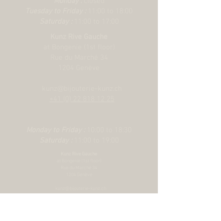
Monday :
closed
Bracelet :
Premiers maillons de centre
Tuesday to Friday :
11:00 to 18:00
en acier ou en or jaune massif. Autres
Saturday :
11:00 to 17:00
maillons de centre en acier coiffé de 0,2
Kunz Rive Gauche
mm d’or jaune. Boucle déployante
at Bongenie (1st floor)
TUDOR « T?fit » avec rabat de
Rue du Marché 34
verrouillage. Le logo sur le rabat est en
1204 Genève
or jaune massif
kunz@bijouterie-kunz.ch
+41 (0) 22 818 12 25
Monday to Friday :
10:00 to 18:30
Saturday :
11:00 to 19:00
Kunz Rive Gauche
at Bongenie (1st floor)
Rue du Marché 34
1204 Genève
kunz@bijouterie-kunz.ch
+41 (0) 22 818 12 25
Monday to Friday :
10:00 to 18:30