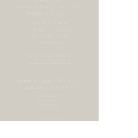
Monday :
closed
Fixations en acier
Tuesday to Friday :
11:00 to 18:00
Saturday :
11:00 to 17:00
Kunz Rive Gauche
at Bongenie (1st floor)
Rue du Marché 34
1204 Genève
kunz@bijouterie-kunz.ch
+41 (0) 22 818 12 25
Monday to Friday :
10:00 to 18:30
Saturday :
11:00 to 19:00
Kunz Rive Gauche
at Bongenie (1st floor)
Rue du Marché 34
1204 Genève
kunz@bijouterie-kunz.ch
+41 (0) 22 818 12 25
Monday to Friday :
10:00 to 18:30