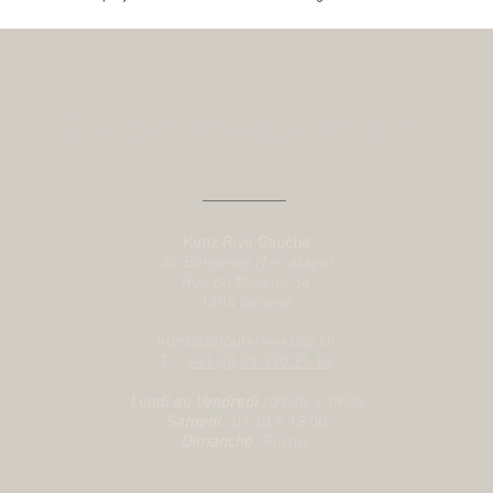
Nous contacter
Kunz Rive Gauche
au Bongenie (1er étage)
Rue du Marché 34
1204 Genève
kunz@bijouterie-kunz.ch
T.
+41 (0) 58 330 31 10
Lundi au Vendredi :
09:30 à 19:00
Samedi :
09:30 à 18:00
Dimanche :
Fermé