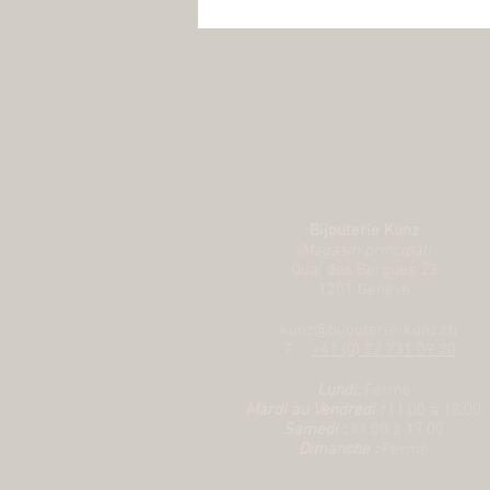
Bijouterie Kunz
(Magasin principal)
Quai des Bergues 23
1201 Genève
kunz@bijouterie-kunz.ch
T.
+41 (0) 22 731 09 20
Lundi:
Fermé
Mardi au Vendredi :
11:00 à 18:00
Samedi :
11:00 à 17:00
Dimanche :
Fermé