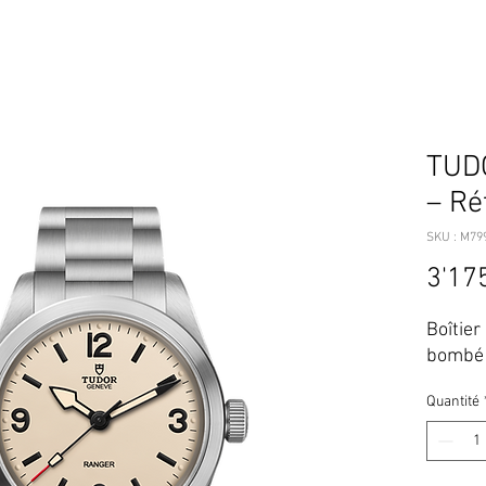
TUD
– Ré
SKU : M79
3'17
Boîtier
bombé 
Quantité