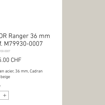
OR Ranger 36 mm
f. M79930-0007
930-0007
Prix
5.00 CHF
 en acier, 36 mm, Cadran 
beige
*