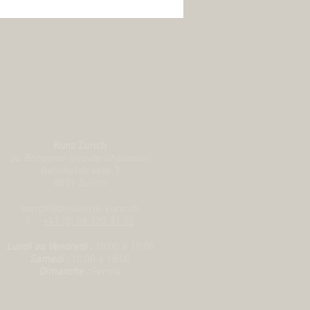
Kunz Zurich
au Bongenie (rez-de-chaussée)
Bahnhofstrasse 3
8001 Zurich
zurich@bijouterie-kunz.ch
T.
+41 (0) 58 330 31 50
Lundi au Vendredi :
10:00 à 19:00
Samedi :
10:00
à 18:00
Dimanche :
Fermé